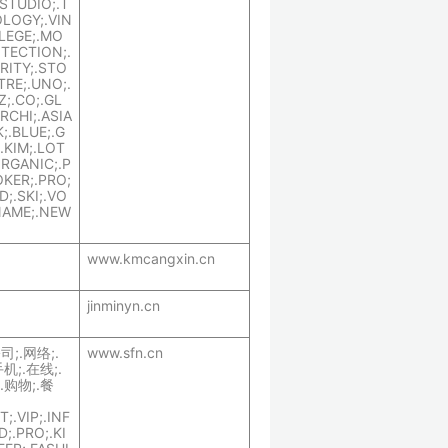
STUDIO;.T
LOGY;.VIN
LLEGE;.MO
TECTION;.
RITY;.STO
TRE;.UNO;.
Z;.CO;.GL
RCHI;.ASIA
K;.BLUE;.G
.KIM;.LOT
ORGANIC;.P
OKER;.PRO;
;.SKI;.VO
NAME;.NEW
www.kmcangxin.cn
jinminyn.cn
公司;.网络;.
www.sfn.cn
机;.在线;.
.购物;.餐
;.VIP;.INF
D;.PRO;.KI