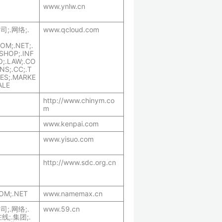
www.ynlw.cn
公司;.网络;.
www.qcloud.com
OM;.NET;.
.SHOP;.INF
O;.LAW;.CO
NS;.CC;.T
MES;.MARKE
ALE
http://www.chinym.co
m
www.kenpai.com
www.yisuo.com
http://www.sdc.org.cn
OM;.NET
www.namemax.cn
公司;.网络;.
www.59.cn
线;.集团;.