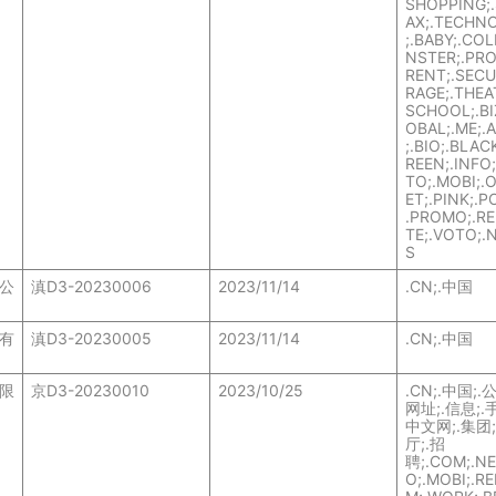
SHOPPING;.
AX;.TECHNO
;.BABY;.CO
NSTER;.PRO
RENT;.SECU
RAGE;.THEA
SCHOOL;.BI
OBAL;.ME;.A
;.BIO;.BLAC
REEN;.INFO;
TO;.MOBI;.
ET;.PINK;.P
.PROMO;.RED
TE;.VOTO;.
S
公
滇D3-20230006
2023/11/14
.CN;.中国
有
滇D3-20230005
2023/11/14
.CN;.中国
限
京D3-20230010
2023/10/25
.CN;.中国;.
网址;.信息;.手
中文网;.集团;
厅;.招
聘;.COM;.NET
O;.MOBI;.RE