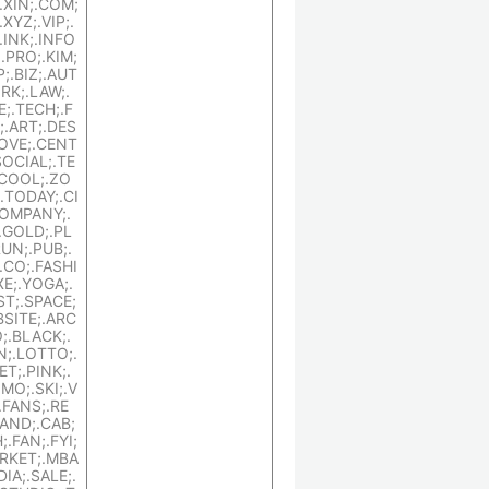
.XIN;.COM;
XYZ;.VIP;.
.INK;.INFO
;.PRO;.KIM;
;.BIZ;.AUT
RK;.LAW;.
;.TECH;.F
;.ART;.DES
LOVE;.CENT
SOCIAL;.TE
COOL;.ZO
.TODAY;.CI
COMPANY;.
.GOLD;.PL
UN;.PUB;.
;.CO;.FASHI
XE;.YOGA;.
T;.SPACE;
BSITE;.ARC
O;.BLACK;.
N;.LOTTO;.
T;.PINK;.
MO;.SKI;.V
.FANS;.RE
BAND;.CAB;
;.FAN;.FYI;
RKET;.MBA
DIA;.SALE;.