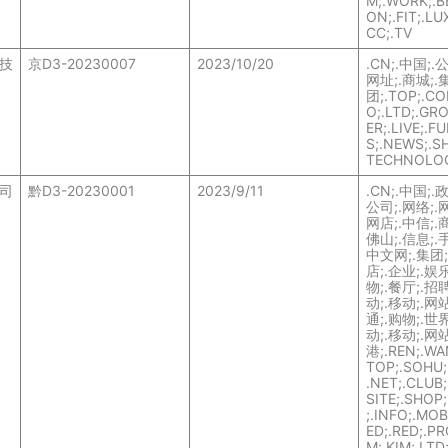
M;.WORK;.B
ON;.FIT;.LU
CC;.TV
技
京D3-20230007
2023/10/20
.CN;.中国;.
网址;.商城;.
团;.TOP;.CO
O;.LTD;.GR
ER;.LIVE;.F
S;.NEWS;.S
TECHNOLO
司
黔D3-20230001
2023/9/11
.CN;.中国;.
公司;.网络;.网
网店;.中信;.商
佛山;.信息;.手
中文网;.集团;
店;.企业;.娱乐
物;.餐厅;.招聘
动;.移动;.网站
通;.购物;.世界
动;.移动;.网站
港;.REN;.WAN
TOP;.SOHU;
.NET;.CLUB;.
SITE;.SHOP;
;.INFO;.MOB
ED;.RED;.PR
M;.KIM;.LTD