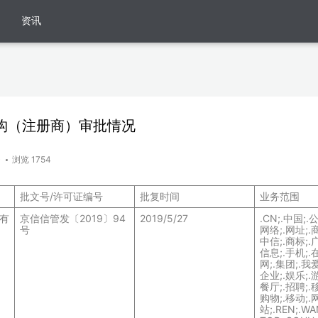
资讯
构（注册商）审批情况
)
浏览 1754
批文号/许可证编号
批复时间
业务范围
有
京信信管发〔2019〕94
2019/5/27
.CN;.中国;.
号
网络;.网址;.商
中信;.商标;.广
信息;.手机;.
网;.集团;.我爱
企业;.娱乐;.游
餐厅;.招聘;.移
购物;.移动;.
站;.REN;.WAN