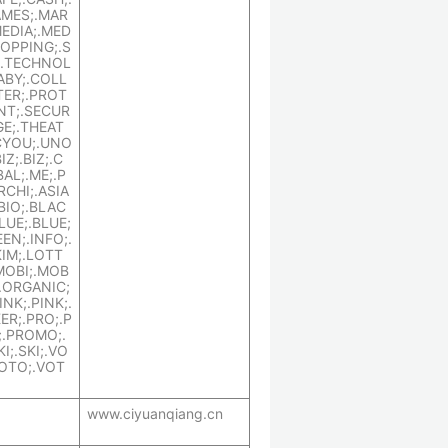
GAMES;.MAR
MEDIA;.MED
HOPPING;.S
;.TECHNOL
ABY;.COLL
TER;.PROT
NT;.SECUR
GE;.THEAT
CYOU;.UNO
IZ;.BIZ;.C
AL;.ME;.P
RCHI;.ASIA
.BIO;.BLAC
LUE;.BLUE;
EN;.INFO;.
KIM;.LOTT
MOBI;.MOB
;.ORGANIC;
INK;.PINK;.
ER;.PRO;.P
;.PROMO;.
I;.SKI;.VO
VOTO;.VOT
www.ciyuanqiang.cn