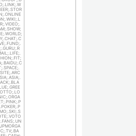
TO;.LINK;.W
BEER;.STOR
UN;.ONLINE
N;.WIKI;.L
;.VIDEO;.
AM;.SHOW;
E;.WORLD;
Y;.CHAT;.C
VE;.FUND;.
;.GURU;.R
IL;.LIFE;.
HION;.FIT;
;.BAIDU;.C
;.SPACE;.
SITE;.ARC
SIA;.ASIA;.
LACK;.BLA
LUE;.GREE
LOTTO;.LO
NIC;.ORGA
ET;.PINK;.P
.POKER;.P
O;.SKI;.S
VOTE;.VOTO
;.FANS;.UN
;.JPMORGA
C;.TV;.BA
FE;.CASH;.