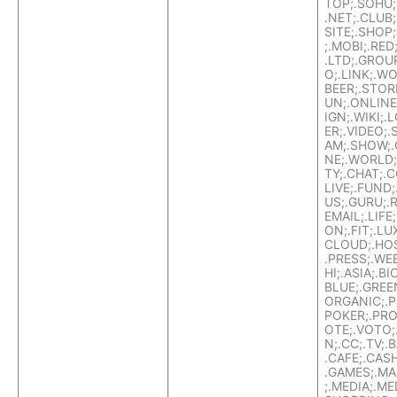
TOP;.SOHU;
.NET;.CLUB;.
SITE;.SHOP;
;.MOBI;.RED
.LTD;.GROUP
O;.LINK;.WO
BEER;.STORE
UN;.ONLINE
IGN;.WIKI;.
ER;.VIDEO;.
AM;.SHOW;.
NE;.WORLD;
TY;.CHAT;.
LIVE;.FUND;
US;.GURU;.R
EMAIL;.LIFE
ON;.FIT;.LU
CLOUD;.HOS
.PRESS;.WE
HI;.ASIA;.BI
BLUE;.GREE
ORGANIC;.PE
POKER;.PRO
OTE;.VOTO;
N;.CC;.TV;.
.CAFE;.CASH
.GAMES;.MA
;.MEDIA;.ME