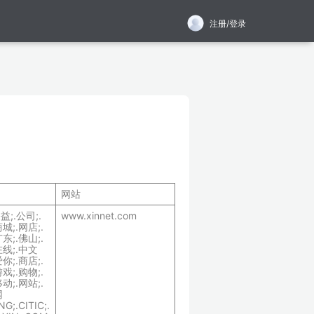
注册/登录
网站
公益;.公司;.
www.xinnet.com
城;.网店;.
东;.佛山;.
在线;.中文
你;.商店;.
戏;.购物;.
动;.网站;.
网
G;.CITIC;.