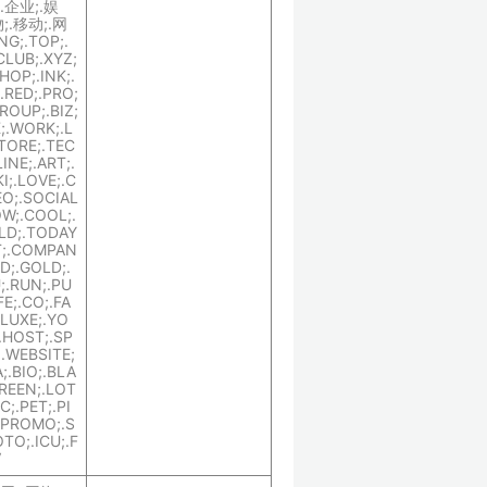
.企业;.娱
;.移动;.网
NG;.TOP;.
CLUB;.XYZ;
SHOP;.INK;.
.RED;.PRO;
GROUP;.BIZ;
;.WORK;.L
STORE;.TEC
INE;.ART;.
I;.LOVE;.C
EO;.SOCIAL
OW;.COOL;.
LD;.TODAY
AT;.COMPAN
ND;.GOLD;.
;.RUN;.PU
FE;.CO;.FA
.LUXE;.YO
.HOST;.SP
;.WEBSITE;
A;.BIO;.BLA
GREEN;.LOT
;.PET;.PI
.PROMO;.S
OTO;.ICU;.F
V