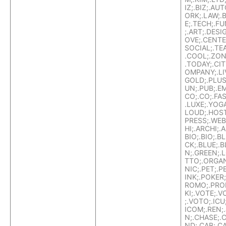
IZ;.BIZ;.AU
ORK;.LAW;.
E;.TECH;.F
;.ART;.DESIG
OVE;.CENTER
SOCIAL;.TE
.COOL;.ZON
.TODAY;.CIT
OMPANY;.LI
GOLD;.PLUS
UN;.PUB;.EMA
CO;.CO;.FAS
.LUXE;.YOGA
LOUD;.HOST
PRESS;.WEB
HI;.ARCHI;.A
BIO;.BIO;.B
CK;.BLUE;.B
N;.GREEN;.
TTO;.ORGA
NIC;.PET;.P
INK;.POKER;
ROMO;.PROM
KI;.VOTE;.
;.VOTO;.ICU
ICOM;.REN
N;.CHASE;.C
ND;.CAB;.CA