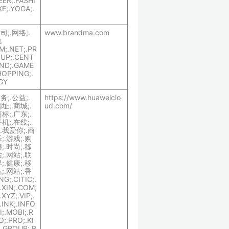
EER;.FASHI
XE;.YOGA;.
公司;.网络;.
www.brandma.com
集
M;.NET;.PR
OUP;.CENT
UND;.GAME
HOPPING;.
GY
政务;.公益;.
https://www.huaweiclo
址;.商城;.
ud.com/
标;.广东;.
机;.在线;.
.我爱你;.商
;.游戏;.购
;.时尚;.移
;.网站;.联
;.健康;.移
;.网站;.香
G;.CITIC;.
.XIN;.COM;
XYZ;.VIP;.
.INK;.INFO
I;.MOBI;.R
O;.PRO;.KI
;.GROUP;.B