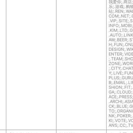
我爱你;.商店;
乐;.游戏;.购物
站;.REN;.WA
COM;.NET;.
.VIP;.SITE;.
INFO;.MOBI;
.KIM;.LTD;.
.AUTO;.LINK
AW;.BEER;.
H;.FUN;.ONL
DESIGN;.WIK
ENTER;.VID
;.TEAM;.SH
ZONE;.WOR
;.CITY;.CH
Y;.LIVE;.FU
PLUS;.GURU
B;.EMAIL;.LI
SHION;.FIT;
GA;.CLOUD;
ACE;.PRESS
.ARCHI;.ASI
CK;.BLUE;.
TO;.ORGANIC
NK;.POKER;
KI;.VOTE;.V
ANS;.CC;.T