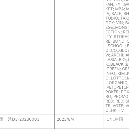
FAN;.FYI;.
KET;.MBA;.
IA;.SALE;.S
TUDIO;.TAX
OGY;.VIN;.B
EGE;.MONS
ECTION;.RE
ITY;.STORA
RE;.BOND;.
;.SCHOOL;.B
O;.CO;.GLOB
W;.ARCHI;.A
;.ASIA;.BIO;
K;.BLACK;.B
.GREEN;.GRE
INFO;.KIM;.
O;.LOTTO;.
I;.ORGANIC
.PET;.PET;.P
POKER;.POK
RO;.PROMO
RED;.RED;.SK
TE;.VOTE;.
O;.HK;.TV
限
滇D3-20230003
2023/8/4
.CN;.中国